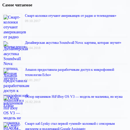
Самое читаемое
Смарт-колонки отучают американцев от радио и телевидения»
09.10.2017
Дизайнерская акустика Soundwall Nova: картина, которая звучит»
09.04.2018
Amazon предоставила разработчикам доступ к микрофонной
технологии Echo»
03.01.2017
Обзор наушников HiFiBoy OS V3 — модель не мальчика, но мужа
26.02.2018
Смарт-хаб Lynky стал первой «умной» колонкой с сенсорным
дисплеем и поддержкой Google Assistant»