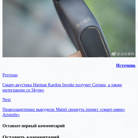
Источник
Previous
Смарт-акустика Harman Kardon Invoke получит Cortana, а также
интеграцию со Skype»
Next
Правозащитники вынудили Mattel свернуть проект «смарт-няни»
Aristotle»
Оставьте первый комментарий
Оставить комментарий