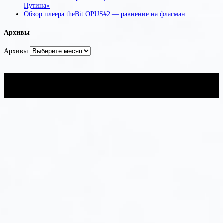
Путина»
Обзор плеера theBit OPUS#2 — равнение на флагман
Архивы
Архивы