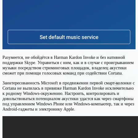
Разумеется, не обойдётся в Harman Kardon Invoke и без нативной
поддержки Skype. Управиться с ним, как и в случае с проигрыванием
музыки посредством стриминговых площадок, владелец акустики
сможет при помощи голосовых команд при содействии Cortana.
Заинтересованность Microsoft в продвижении первой смарт-колонки с
Cortana не вылилась в привязке Harman Kardon Invoke исключительно
к родному Windows-окружению. Настроить, контролировать и
довольствоваться потенциалом акустики удастся как через смартфоны
под управлением Windows Phone или Windows-компьютер, так и через
Android-гаджеты и электронику Apple.