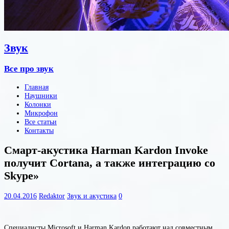
Звук
Все про звук
Главная
Наушники
Колонки
Микрофон
Все статьи
Контакты
Смарт-акустика Harman Kardon Invoke
получит Cortana, а также интеграцию со
Skype»
20.04.2016
Redaktor
Звук и акустика
0
Специалисты Microsoft и Harman Kardon работают над совместным