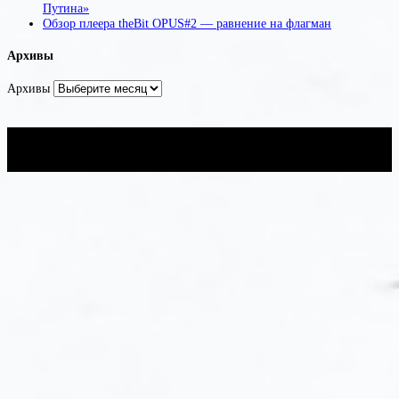
Путина»
Обзор плеера theBit OPUS#2 — равнение на флагман
Архивы
Архивы