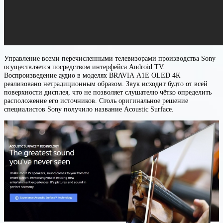
Управление всеми перечисленными телевизорами производства Sony
осуществляется посредством интерфейса Android TV.
Воспроизведение аудио в моделях BRAVIA A1E OLED 4К
реализовано нетрадиционным образом. Звук исходит будто от всей
поверхности дисплея, что не позволяет слушателю чётко определить
расположение его источников. Столь оригинальное решение
специалистов Sony получило название Acoustic Surface.