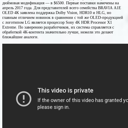
дюймовая модификация — в $6500. Первые поставки намечены на
апрель 2017 года. Для представителей всего семейства BRAVIA A1E
OLED 4К заявлена поддержка Dolby Vision, HDR10 и HLG, но
главным отличием новинок в сравнении с той же OLED-продукцией
с логотипом LG является процессор Sony 4K HDR Processor X1
Extreme. По заверению разработчиков, их система справляется с
обработкой 4К-контента значительно лучше, нежели это делают
ближайшие аналоги.