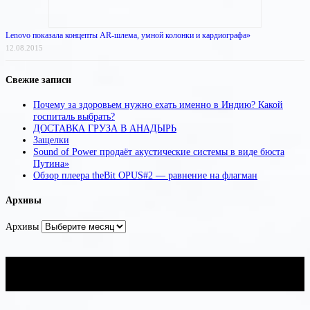
Lenovo показала концепты AR-шлема, умной колонки и кардиографа»
12.08.2015
Свежие записи
Почему за здоровьем нужно ехать именно в Индию? Какой
госпиталь выбрать?
ДОСТАВКА ГРУЗА В АНАДЫРЬ
Защелки
Sound of Power продаёт акустические системы в виде бюста
Путина»
Обзор плеера theBit OPUS#2 — равнение на флагман
Архивы
Архивы