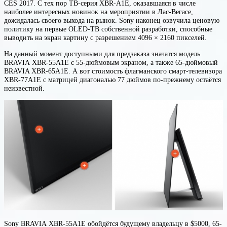
CES 2017. С тех пор ТВ-серия XBR-A1E, оказавшаяся в числе
наиболее интересных новинок на мероприятии в Лас-Вегасе,
дожидалась своего выхода на рынок. Sony наконец озвучила ценовую
политику на первые OLED-ТВ собственной разработки, способные
выводить на экран картину с разрешением 4096 × 2160 пикселей.
На данный момент доступными для предзаказа значатся модель
BRAVIA XBR-55A1E с 55-дюймовым экраном, а также 65-дюймовый
BRAVIA XBR-65A1E. А вот стоимость флагманского смарт-телевизора
XBR-77A1E с матрицей диагональю 77 дюймов по-прежнему остаётся
неизвестной.
Sony BRAVIA XBR-55A1E обойдётся будущему владельцу в $5000, 65-