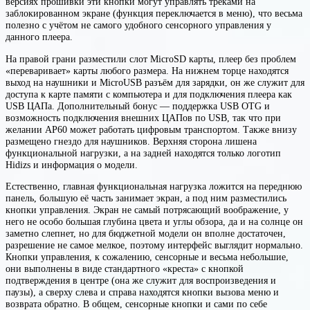
версиях прошивки эти кнопки могут управлять треками на
заблокированном экране (функция переключается в меню), что весьма
полезно с учётом не самого удобного сенсорного управления у
данного плеера.
На правой грани разместили слот MicroSD карты, плеер без проблем
«переваривает» карты любого размера. На нижнем торце находятся
выход на наушники и MicroUSB разъём для зарядки, он же служит для
доступа к карте памяти с компьютера и для подключения плеера как
USB ЦАПа. Дополнительный бонус — поддержка USB OTG и
возможность подключения внешних ЦАПов по USB, так что при
желании AP60 может работать цифровым транспортом. Также внизу
размещено гнездо для наушников. Верхняя сторона лишена
функциональной нагрузки, а на задней находятся только логотип
Hidizs и информация о модели.
Естественно, главная функциональная нагрузка ложится на переднюю
панель, большую её часть занимает экран, а под ним разместились
кнопки управления. Экран не самый потрясающий воображение, у
него не особо большая глубина цвета и углы обзора, да и на солнце он
заметно слепнет, но для бюджетной модели он вполне достаточен,
разрешение не самое мелкое, поэтому интерфейс выглядит нормально.
Кнопки управления, к сожалению, сенсорные и весьма небольшие,
они выполнены в виде стандартного «креста» с кнопкой
подтверждения в центре (она же служит для воспроизведения и
паузы), а сверху слева и справа находятся кнопки вызова меню и
возврата обратно. В общем, сенсорные кнопки и сами по себе