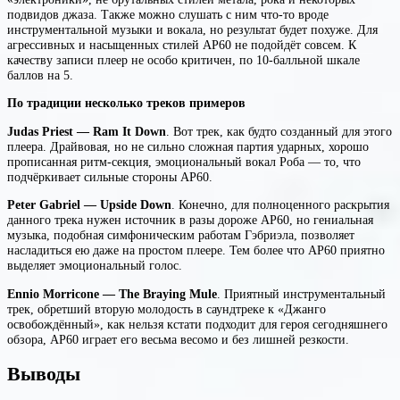
подвидов джаза. Также можно слушать с ним что-то вроде
инструментальной музыки и вокала, но результат будет похуже. Для
агрессивных и насыщенных стилей AP60 не подойдёт совсем. К
качеству записи плеер не особо критичен, по 10-балльной шкале
баллов на 5.
По традиции несколько треков примеров
Judas Priest — Ram It Down
. Вот трек, как будто созданный для этого
плеера. Драйвовая, но не сильно сложная партия ударных, хорошо
прописанная ритм-секция, эмоциональный вокал Роба — то, что
подчёркивает сильные стороны AP60.
Peter Gabriel — Upside Down
. Конечно, для полноценного раскрытия
данного трека нужен источник в разы дороже AP60, но гениальная
музыка, подобная симфоническим работам Гэбриэла, позволяет
насладиться ею даже на простом плеере. Тем более что AP60 приятно
выделяет эмоциональный голос.
Ennio Morricone — The Braying Mule
. Приятный инструментальный
трек, обретший вторую молодость в саундтреке к «Джанго
освобождённый», как нельзя кстати подходит для героя сегодняшнего
обзора, AP60 играет его весьма весомо и без лишней резкости.
Выводы