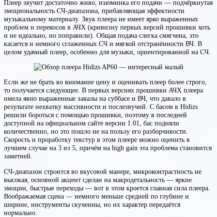
Плеер звучит достаточно живо, изюминка его подачи — подчёркнутая
эмоциональность СЧ-диапазона, прибавляющая эффектности
музыкальному материалу. Звук плеера не имеет ярко выраженных
проблем и перекосов в АЧХ (кривизну первых версий прошивки хоть
и не идеально, но поправили). Общая подача слегка смягчена, это
касается и немного сглаженных СЧ и мягкой отстранённости ВЧ. В
целом удачный плеер, особенно для музыки, ориентированной на СЧ.
Если же не брать во внимание цену и оценивать плеер более строго,
то получается следующее. В первых версиях прошивки АЧХ плеера
имела явно выраженные завалы на суббасе и ВЧ, что давало в
результате нехватку массивности и послезвучий. С басом в Hidizs
решили бороться с помощью прошивки, поэтому в последней
доступной на официальном сайте версии 1.01, бас подняли
количественно, но это пошло не на пользу его разборчивости.
Скорость и проработку текстур в этом плеере можно оценить в
лучшем случае на 3 из 5, причём на high gain эта проблема становится
заметней.
СЧ-диапазон строится во вкусовой манере, микроконтрастность не
высокая, основной акцент сделан на макродетальность — яркие
эмоции, быстрые переходы — вот в этом кроется главная сила плеера.
Воображаемая сцена — немного меньше средней по глубине и
ширине, инструменты скученны, но их характер передаётся
нормально.