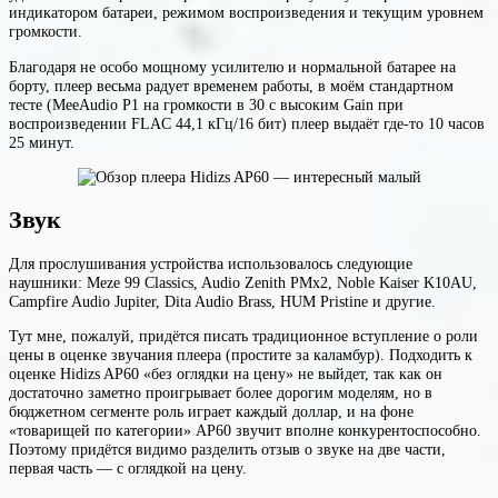
индикатором батареи, режимом воспроизведения и текущим уровнем
громкости.
Благодаря не особо мощному усилителю и нормальной батарее на
борту, плеер весьма радует временем работы, в моём стандартном
тесте (MeeAudio P1 на громкости в 30 с высоким Gain при
воспроизведении FLAC 44,1 кГц/16 бит) плеер выдаёт где-то 10 часов
25 минут.
Звук
Для прослушивания устройства использовалось следующие
наушники: Meze 99 Classics, Audio Zenith PMx2, Noble Kaiser K10AU,
Campfire Audio Jupiter, Dita Audio Brass, HUM Pristine и другие.
Тут мне, пожалуй, придётся писать традиционное вступление о роли
цены в оценке звучания плеера (простите за каламбур). Подходить к
оценке Hidizs AP60 «без оглядки на цену» не выйдет, так как он
достаточно заметно проигрывает более дорогим моделям, но в
бюджетном сегменте роль играет каждый доллар, и на фоне
«товарищей по категории» AP60 звучит вполне конкурентоспособно.
Поэтому придётся видимо разделить отзыв о звуке на две части,
первая часть — с оглядкой на цену.