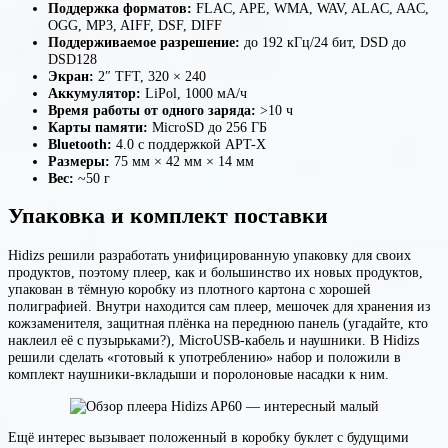
Поддержка форматов:
FLAC, APE, WMA, WAV, ALAC, AAC,
OGG, MP3, AIFF, DSF, DIFF
Поддерживаемое разрешение:
до 192 кГц/24 бит, DSD до
DSD128
Экран:
2″ TFT, 320 × 240
Аккумулятор:
LiPol, 1000 мА/ч
Время работы от одного заряда:
>10 ч
Карты памяти:
MicroSD до 256 ГБ
Bluetooth:
4.0 с поддержкой APT-X
Размеры:
75 мм × 42 мм × 14 мм
Вес:
~50 г
Упаковка и комплект поставки
Hidizs решили разработать унифицированную упаковку для своих
продуктов, поэтому плеер, как и большинство их новых продуктов,
упакован в тёмную коробку из плотного картона с хорошей
полиграфией. Внутри находится сам плеер, мешочек для хранения из
кожзаменителя, защитная плёнка на переднюю панель (угадайте, кто
наклеил её с пузырьками?), MicroUSB-кабель и наушники. В Hidizs
решили сделать «готовый к употреблению» набор и положили в
комплект наушники-вкладыши и поролоновые насадки к ним.
Ещё интерес вызывает положенный в коробку буклет с будущими