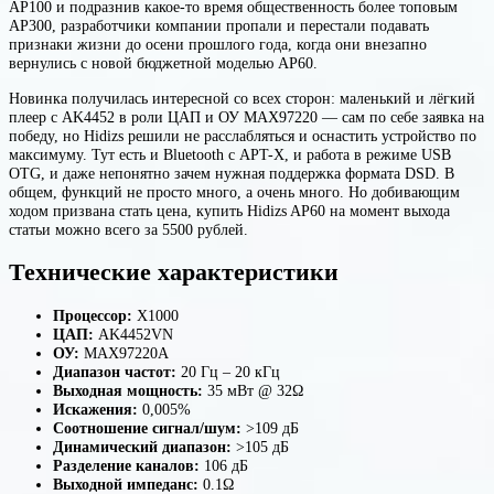
AP100 и подразнив какое-то время общественность более топовым
AP300, разработчики компании пропали и перестали подавать
признаки жизни до осени
прошлого года, когда они внезапно
вернулись с новой бюджетной моделью AP60.
Новинка получилась интересной со всех сторон: маленький и лёгкий
плеер с AK4452 в роли ЦАП и ОУ MAX97220 — сам по себе заявка на
победу, но Hidizs решили не расслабляться и оснастить устройство по
максимуму. Тут есть и Bluetooth с APT-X, и работа в режиме USB
OTG, и даже непонятно зачем нужная поддержка формата DSD. В
общем, функций не просто много, а очень много. Но добивающим
ходом призвана стать цена, купить Hidizs AP60 на момент выхода
статьи можно всего за 5500 рублей.
Технические характеристики
Процессор:
X1000
ЦАП:
AK4452VN
ОУ:
MAX97220A
Диапазон частот:
20 Гц – 20 кГц
Выходная мощность:
35 мВт @ 32Ω
Искажения:
0,005%
Соотношение сигнал/шум:
>109 дБ
Динамический диапазон:
>105 дБ
Разделение каналов:
106 дБ
Выходной импеданс:
0.1Ω