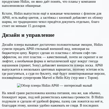
продуктами Hidizs, он явно даёт понять, что планы у компании
наполеоновски обширные.
Кстати, Hidizs выпустили ещё и кожаные чехольчики с флипом для
AP60, есть выбор цветов, а застёжка с кнопкой добавляет их облику
шарма, но традиционно чехол придётся докупить отдельно, благо
стоит он меньше 15 долларов.
Дизайн и управление
Дизайн плеера вызывает достаточно положительные эмоции, Hidizs
сумели придать AP60 стильный внешний вид, невзирая на
бюджетную цену. Корпус сделан из пластика с лёгким софт-тач-
эффектом, но этот пластик — качественный, почти не скрипит и не
люфтит, а необычная форма и металлический круг вокруг гнезда
наушников (привет, Sony) добавляет внешности плеера лоска. AP60
выпускается в нескольких цветовых вариантах, поэтому эстетам есть
где разгуляться, а судя по буклету, ещё будут лимитированные версии,
посвящённые супергероям Marvel и Hello Kity (чур мне с Тором).
На левой грани расположена кнопка питания, она же, как обычно,
блокирует экран, под ней разместилась качелька громкости. В Hidizs
подумали и сделали её удобной формы, палец сам ложится на неё и,
благодаря этому, кнопки удобно нажимать не глядя. В последних