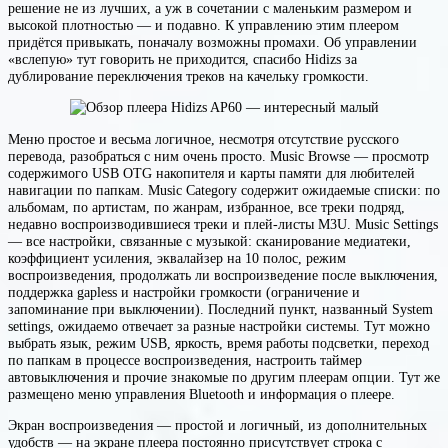
решение не из лучших, а уж в сочетании с маленьким размером и
высокой плотностью — и подавно. К управлению этим плеером
придётся привыкать, поначалу возможны промахи. Об управлении
«вслепую» тут говорить не приходится, спасибо Hidizs за
дублирование переключения треков на качельку громкости.
Меню простое и весьма логичное, несмотря отсутствие русского
перевода, разобраться с ним очень просто. Music Browse — просмотр
содержимого USB OTG накопителя и карты памяти для любителей
навигации по папкам. Music Category содержит ожидаемые списки: по
альбомам, по артистам, по жанрам, избранное, все треки подряд,
недавно воспроизводившиеся треки и плей-листы M3U. Music Settings
— все настройки, связанные с музыкой: сканирование медиатеки,
коэффициент усиления, эквалайзер на 10 полос, режим
воспроизведения, продолжать ли воспроизведение после выключения,
поддержка gapless и настройки громкости (ограничение и
запоминание при выключении). Последний пункт, названный System
settings, ожидаемо отвечает за разные настройки системы. Тут можно
выбрать язык, режим USB, яркость, время работы подсветки, переход
по папкам в процессе воспроизведения, настроить таймер
автовыключения и прочие знакомые по другим плеерам опции. Тут же
размещено меню управления Bluetooth и информация о плеере.
Экран воспроизведения — простой и логичный, из дополнительных
удобств — на экране плеера постоянно присутствует строка с