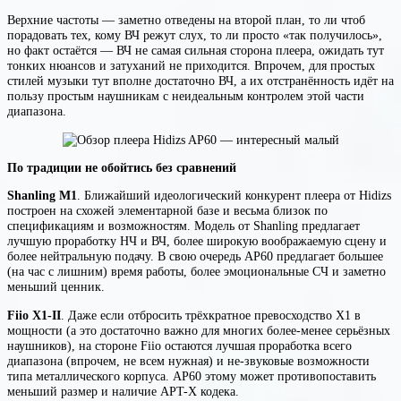
Верхние частоты — заметно отведены на второй план, то ли чтоб
порадовать тех, кому ВЧ режут слух, то ли просто «так получилось»,
но факт остаётся — ВЧ не самая сильная сторона плеера, ожидать тут
тонких нюансов и затуханий не приходится. Впрочем, для простых
стилей музыки тут вполне достаточно ВЧ, а их отстранённость идёт на
пользу простым наушникам с неидеальным контролем этой части
диапазона.
По традиции не обойтись без сравнений
Shanling M1
. Ближайший идеологический конкурент плеера от Hidizs
построен на схожей элементарной базе и весьма близок по
спецификациям и возможностям. Модель от Shanling предлагает
лучшую проработку НЧ и ВЧ, более широкую воображаемую сцену и
более нейтральную подачу. В свою очередь AP60 предлагает большее
(на час с лишним) время работы, более эмоциональные СЧ и заметно
меньший ценник.
Fiio X1-II
. Даже если отбросить трёхкратное превосходство X1 в
мощности (а это достаточно важно для многих более-менее серьёзных
наушников), на стороне Fiio остаются лучшая проработка всего
диапазона (впрочем, не всем нужная) и не-звуковые возможности
типа металлического корпуса. AP60 этому может противопоставить
меньший размер и наличие APT-X кодека.