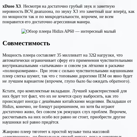
xDuoo X3
. Несмотря на достаточно грубый звук и заметную
неровность ВСЧ диапазона, по звуку X3 это заметный шаг вперёд, как
по мощности так и по микродетальности, впрочем, не всем
понравится его достаточно агрессивная манера.
Совместимость
Мощность плеера составляет 35 милливатт на 32Ω нагрузки, что
автоматически ограничивает сферу его применения чувствительными
внутриканальными «затычками» и совсем уж лёгкими в раскачке
«полноразмерами». При этом с сильно чувствительными наушниками
плеер слегка шумит, так что с топовыми дорогими IEM он явно будет
не лучшим вариантом (впрочем, глупо было бы ожидать обратного).
Кстати, про комплектные вкладыши. Лучшей характеристикой для
них будет тот факт, что их не хочется сразу выбросить, как это
происходит иногда с дешёвыми китайскими моделями. Вкладыши от
Hidizs, конечно, не блещут разрешением, но хотя бы играют
достаточно живо, без совсем уж режущих слух проблем. Впрочем,
рассчитывать на них особо все равно не стоит, приобрести другие
наушники всё равно придётся.
Жанрово плеер тяготеет к простой музыке типа массовой
«электроники», не брутальных стилей метала, рока и некоторых