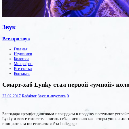
Звук
Все про звук
Главная
Наушники
Колонки
Микрофон
Все статьи
Контакты
Смарт-хаб Lynky стал первой «умной» коло
22.02.2017
Redaktor
Звук и акустика
0
Благодаря краудфандинговым площадкам в продажу поступают устройст
Lynky и вовсе готовятся вписать себя в историю как авторы уникальн
инициативам посетителям сайта Indiegogo.