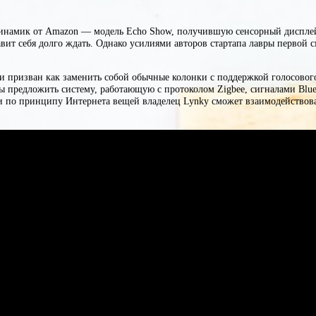
динамик от Amazon — модель Echo Show, получившую сенсорный диспле
тавит себя долго ждать. Однако усилиями авторов стартапа лавры перв
 призван как заменить собой обычные колонки с поддержкой голосового 
ы предложить систему, работающую с протоколом Zigbee, сигналами Blu
по принципу Интернета вещей владелец Lynky сможет взаимодействовать с