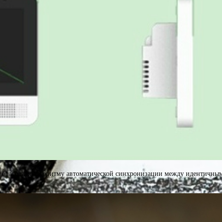
 благодаря алгоритму автоматической синхронизации между идентичным