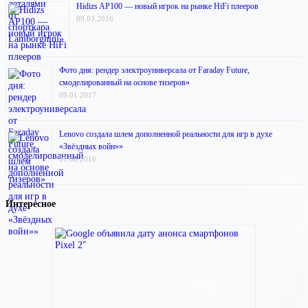
Hidizs AP100 — новый игрок на рынке HiFi плееров
09.03.2016
Фото дня: рендер электроуниверсала от Faraday Future,
смоделированный на основе тизеров»
09.01.2017
Lenovo создала шлем дополненной реальности для игр в духе
«Звёздных войн»»
01.08.2016
Интересное