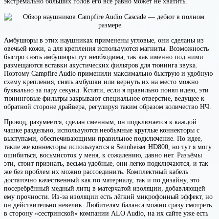
экстремально больших голов его всё равно может не хватить.
Амбушюры в этих наушниках применены угловые, они сделаны из
овечьей кожи, а для крепления используются магниты. Возможность
быстро снять амбушюры тут необходима, так как именно под ними
размещаются вставки акустических фильтров для тюнинга звука.
Поэтому Campfire Audio применили максимально быструю и удобную
схему крепления, снять амбушки или вернуть их на место можно
буквально за пару секунд. Кстати, если я правильно понял идею, эти
тюнинговые фильтры закрывают специальное отверстие, ведущее к
обратной стороне драйвера, регулируя таким образом количество НЧ.
Провод, разумеется, сделан сменным, он подключается к каждой
чашке раздельно, используются необычные круглые коннекторы с
выступами, обеспечивающими правильное подключение. По идее,
такие же коннекторы используются в Sennheiser HD800, но тут я могу
ошибиться, восьмисоток у меня, к сожалению, давно нет. Разъёмы
эти, стоит признать, весьма удобные, они легко подключаются, и так
же без проблем их можно рассоединить. Комплектный кабель
достаточно качественный как по материалу, так и по дизайну, это
посеребрённый медный литц в матерчатой изоляции, добавляющей
ему прочности. Из-за изоляции есть лёгкий микрофонный эффект, но
он действительно невелик. Любителям баланса можно сразу смотреть
в сторону «сестринской» компании ALO Audio, на их сайте уже есть