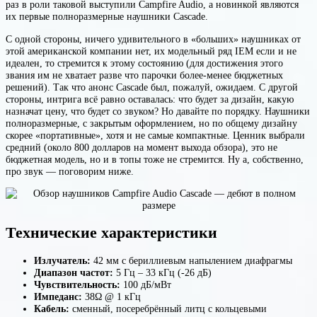
раз в роли таковой выступили Campfire Audio, а новинкой являются
их первые полноразмерные наушники Cascade.
С одной стороны, ничего удивительного в
«больших» наушниках от
этой американской компании нет, их модельный ряд IEM если и не
идеален, то стремится к этому состоянию (для достижения этого
звания им не хватает разве что парочки более-менее бюджетных
решений). Так что анонс Cascade был, пожалуй, ожидаем. С другой
стороны, интрига всё равно оставалась: что будет за дизайн, какую
назначат цену, что будет со звуком? Но давайте по порядку. Наушники
полноразмерные, с закрытым оформлением, но по общему дизайну
скорее «портативные», хотя и не самые компактные. Ценник выбрали
средний (около 800 долларов на момент выхода обзора), это не
бюджетная модель, но и в топы тоже не стремится. Ну а, собственно,
про звук — поговорим ниже.
Технические характеристики
Излучатель:
42 мм с бериллиевым напылением диафрагмы
Диапазон частот:
5 Гц – 33 кГц (-26 дБ)
Чувствительность:
100 дБ/мВт
Импеданс:
38Ω @ 1 кГц
Кабель:
сменный, посеребрённый литц с кольцевыми