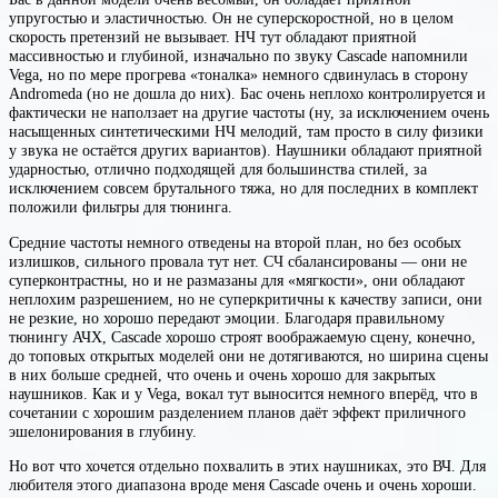
упругостью и эластичностью. Он не суперскоростной, но в целом
скорость претензий не вызывает. НЧ тут обладают приятной
массивностью и глубиной, изначально по звуку Cascade напомнили
Vega, но по мере прогрева «тоналка» немного сдвинулась в сторону
Andromeda (но не дошла до них). Бас очень неплохо контролируется и
фактически не наползает на другие частоты (ну, за исключением очень
насыщенных синтетическими НЧ мелодий, там просто в силу физики
у звука не остаётся других вариантов). Наушники обладают приятной
ударностью, отлично подходящей для большинства стилей, за
исключением совсем брутального тяжа, но для последних в комплект
положили фильтры для тюнинга.
Средние частоты немного отведены на второй план, но без особых
излишков, сильного провала тут нет. СЧ сбалансированы — они не
суперконтрастны, но и не размазаны для «мягкости», они обладают
неплохим разрешением, но не суперкритичны к качеству записи, они
не резкие, но хорошо передают эмоции. Благодаря правильному
тюнингу АЧХ, Cascade хорошо строят воображаемую сцену, конечно,
до топовых открытых моделей они не дотягиваются, но ширина сцены
в них больше средней, что очень и очень хорошо для закрытых
наушников. Как и у Vega, вокал тут выносится немного вперёд, что в
сочетании с хорошим разделением планов даёт эффект приличного
эшелонирования в глубину.
Но вот что хочется отдельно похвалить в этих наушниках, это ВЧ. Для
любителя этого диапазона вроде меня Cascade очень и очень хороши.