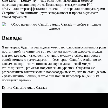
Che Ecru — Lonely.
Ну и ещё один трек, выбранный методом
подгонки решения под ответ. Композиция с эффектными НЧ и
объёмными стереоэффектами в сочетании с первыми полноразмерами
Campfire Audio гипнотизирует, завораживает и просто окутывает
своим звучанием.
Выводы
Я не уверен, будет ли эта модель кем-то использоваться именно в роли
портативной на улице, но вот то, что мы получили хорошую модель
для тех, кто хочет качественно слушать музыку в офисе или дома в
одной комнате с домочадцами, — бесспорно. Campfire Audio, по их
словам, не один год тюнинговали звук и дизайн этой модели, и,
стоит признать, результат получился «на уровне». Отдельно же
разработчиков хочется заочно поблагодарить за то, что не стали делать
«флагманский» ценник, в этом они пошли наперекор тенденциям
последнего времени.
Купить Campfire Audio Cascade