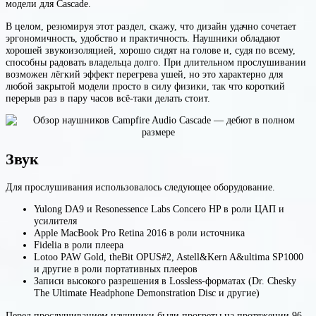
модели для Cascade.
В целом, резюмируя этот раздел, скажу, что дизайн удачно сочетает
эргономичность, удобство и практичность. Наушники обладают
хорошей звукоизоляцией, хорошо сидят на голове и, судя по всему,
способны радовать владельца долго. При длительном прослушивании
возможен лёгкий эффект перегрева ушей, но это характерно для
любой закрытой модели просто в силу физики, так что короткий
перерыв раз в пару часов всё-таки делать стоит.
Звук
Для прослушивания использовалось следующее оборудование.
Yulong DA9 и Resonessence Labs Concero HP в роли ЦАП и
усилителя
Apple MacBook Pro Retina 2016 в роли источника
Fidelia в роли плеера
Lotoo PAW Gold, theBit OPUS#2, Astell&Kern A&ultima SP1000
и другие в роли портативных плееров
Записи высокого разрешения в Lossless-форматах (Dr. Chesky
The Ultimate Headphone Demonstration Disc и другие)
Перед прослушиванием наушники были прогреты на протяжении 96