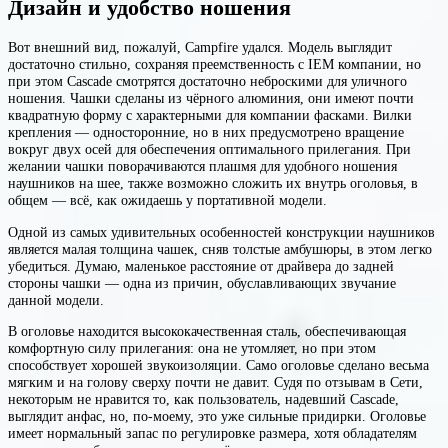
Дизайн и удобство ношения
Вот внешний вид, пожалуй, Campfire удался. Модель выглядит
достаточно стильно, сохраняя преемственность с IEM компании, но
при этом Cascade смотрятся достаточно неброскими для уличного
ношения. Чашки сделаны из чёрного алюминия, они имеют почти
квадратную форму с характерными для компании фасками. Вилки
крепления — односторонние, но в них предусмотрено вращение
вокруг двух осей для обеспечения оптимального прилегания. При
желании чашки поворачиваются плашмя для удобного ношения
наушников на шее, также возможно сложить их внутрь оголовья, в
общем — всё, как ожидаешь у портативной модели.
Одной из самых удивительных особенностей конструкции наушников
является малая толщина чашек, сняв толстые амбушюры, в этом легко
убедиться. Думаю, маленькое расстояние от драйвера до задней
стороны чашки — одна из причин, обуславливающих звучание
данной модели.
В оголовье находится высококачественная сталь, обеспечивающая
комфортную силу прилегания: она не утомляет, но при этом
способствует хорошей звукоизоляции. Само оголовье сделано весьма
мягким и на голову сверху почти не давит. Судя по отзывам в Сети,
некоторым не нравится то, как пользователь, надевший Cascade,
выглядит анфас, но, по-моему, это уже сильные придирки. Оголовье
имеет нормальный запас по регулировке размера, хотя обладателям