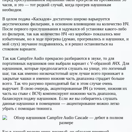
часов, и это — тот редкий случай, когда прогрев наушникам
необходим.
В целом подача «Каскадов» достаточно широко варьируется
акустическими фильтрами, в основном влияющими на количество НЧ.
После первого прослушивания я задумался об установке какого-либо
из фильтров, так как количество НЧ «из коробки» показалось мне
избыточным, но в ходе прогрева (думаю, прогревались и наушники, и
мой слух) звучание подравнялось, и я решил остановиться на
стоковом варианте.
Так как Campfire Audio прекрасно разбираются в звуке, то для
портативных наушников они выбрали вариант с V-образной АЧХ. Для
наушников, которые предполагается слушать на улице, это логичный
шаг, так как именно низкочастотный шум лучше всего проникает в
закрытые чашки и именно нижняя часть диапазона страдает больше
всего. Так что разумно приподнятый бас в этом случае очень
выручает. В свою очередь, акцентированные ВЧ (а точнее, нижняя их
часть на стыке с ВСЧ) компенсируют нижнюю часть диапазона,
балансируя подачу наушников. Если же вы собираетесь слушать
данные наушники в помещении — акцентирование можно легко
убрать с помощью тюнинга.
Бас в данной модели очень весомый, он обладает приятной