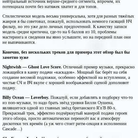
нейтральный источник верхне-среднего сегмента, впрочем, их
потенциала почти без натяжек хватит и для топов.
Стилистически модель весьма универсальна, хотя для разных тяжёлых
жанров я бы советовал, пожалуй, использовать немного гасящий НЧ
фильтр, но это уже дело личных предпочтений. К качеству записи
модель средне критична, где-то на 6 баллов из 10, проблемы
мастеринга и сведения вы явно услышите, но на передний план они
не выпячиваются.
Конечно, без нескольких треков для примера этот обзор был бы
заметно хуже
Nightwish — Ghost Love Score.
Отличный пример музыки, прекрасно
ложащейся в канву подачи «каскадов». Мощный бас берёт на себя
создание весомой подложки, особенно эффектной на вступлении, а
чистые СЧ и ВЧ вкупе с хорошей воображаемой сценой дополняют
подачу.
Billy Ocean — Loverboy.
Пожалуй, если добавлять в подборку что-то
из поп-музыки, то надо брать звёзд уровня Билли Оушена,
являвшегося одной из главных звёзд британского R'n'B 80-х.
Прекрасный трек, эффектно подчёркнутый манерой подачи героев
этого обзора, просто автоматически перенесёт вас в атмосферу
дискотеки тех времён (а уж чего стоит ритм-секция в исполнении
Cascade…)