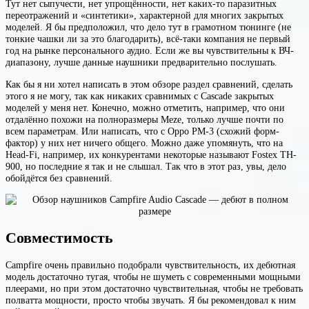
Тут нет сыпучести, нет упрощённости, нет каких-то паразитных
переотражений и «синтетики», характерной для многих закрытых
моделей. Я бы предположил, что дело тут в грамотном тюнинге (не
тонкие чашки ли за это благодарить), всё-таки компания не первый
год на рынке персонального аудио. Если же вы чувствительны к ВЧ-
диапазону, лучше данные наушники предварительно послушать.
Как бы я ни хотел написать в этом обзоре раздел сравнений, сделать
этого я не могу, так как никаких сравнимых с Cascade закрытых
моделей у меня нет. Конечно, можно отметить, например, что они
отдалённо похожи на полноразмеры Meze, только лучше почти по
всем параметрам. Или написать, что с Oppo PM-3 (схожий форм-
фактор) у них нет ничего общего. Можно даже упомянуть, что на
Head-Fi, например, их конкурентами некоторые называют Fostex TH-
900, но последние я так и не слышал. Так что в этот раз, увы, дело
обойдётся без сравнений.
Совместимость
Campfire очень правильно подобрали чувствительность, их дебютная
модель достаточно тугая, чтобы не шуметь с современными мощными
плеерами, но при этом достаточно чувствительная, чтобы не требовать
полватта мощности, просто чтобы звучать. Я бы рекомендовал к ним